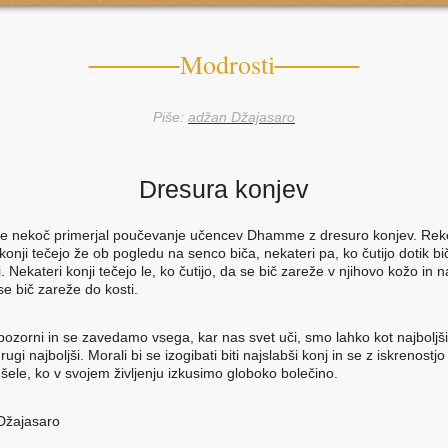
Modrosti
Piše:
adžan Džajasaro
Dresura konjev
e nekoč primerjal poučevanje učencev Dhamme z dresuro konjev. Reke
konji tečejo že ob pogledu na senco biča, nekateri pa, ko čutijo dotik b
i. Nekateri konji tečejo le, ko čutijo, da se bič zareže v njihovo kožo in n
se bič zareže do kosti.
ozorni in se zavedamo vsega, kar nas svet uči, smo lahko kot najboljši 
rugi najboljši. Morali bi se izogibati biti najslabši konj in se z iskrenostjo 
ele, ko v svojem življenju izkusimo globoko bolečino.
Džajasaro