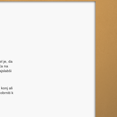
l je, da
iča na
ajslabši
konj ali
obrniti k