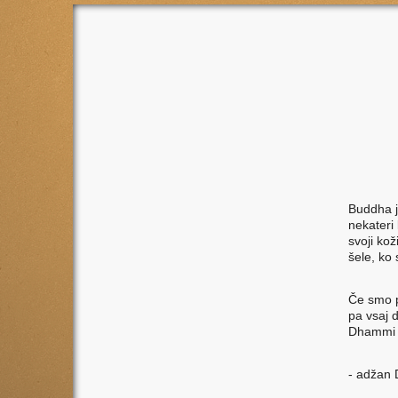
Buddha j
nekateri 
svoji kož
šele, ko 
Če smo p
pa vsaj d
Dhammi š
- adžan 