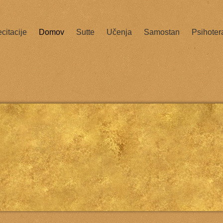
citacije
Domov
Sutte
Učenja
Samostan
Psihoter