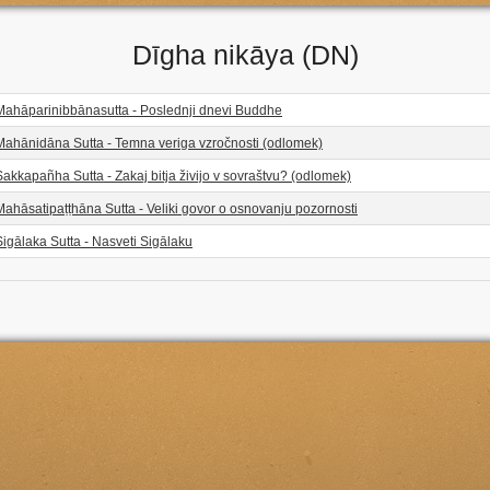
Dīgha nikāya (DN)
Mahāparinibbānasutta - Poslednji dnevi Buddhe
Mahānidāna Sutta - Temna veriga vzročnosti (odlomek)
akkapañha Sutta - Zakaj bitja živijo v sovraštvu? (odlomek)
ahāsatipaṭṭhāna Sutta - Veliki govor o osnovanju pozornosti
igālaka Sutta - Nasveti Sigālaku