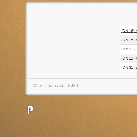
(DN 16) 
(DN 15) 
(DN 21) S
(DN 22) M
(DN 31) S
SloTheravada, 2023
(C)