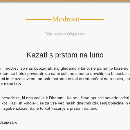
Modrosti
Piše:
adžan Džajasaro
Kazati s prstom na luno
ni modreci so nas opozarjali, naj gledamo v luno, ne pa nanjo kažemo 
S tem so hoteli povedati, da sami sebi ne smemo dovoliti, da bi postali
mi in izrazoslovjem, ampak moramo ostati osredotočeni na resnico, na
e nanašajo.
le besede te, ki nas vodijo k Dhammi. Ko se učimo opustiti navado videti
, kot »jaz« in »moje«, se za vse več naših dnevnih izkušenj bolečine in 
n izgube izkaže, da je to kot kazanje s prstom na luno.
Džajasaro