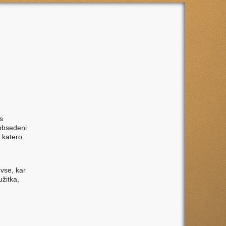
s
 obsedeni
 katero
 vse, kar
užitka,