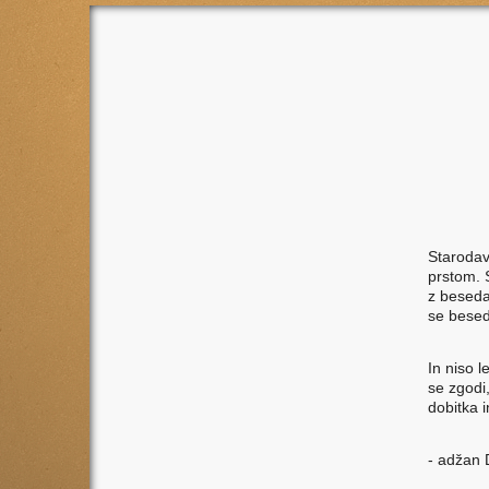
Starodav
prstom. 
z beseda
se besed
In niso 
se zgodi
dobitka i
- adžan 