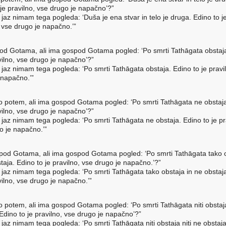
 je pravilno, vse drugo je napačno’?”
 jaz nimam tega pogleda: ‘Duša je ena stvar in telo je druga. Edino to j
, vse drugo je napačno.’”
od Gotama, ali ima gospod Gotama pogled: ‘Po smrti Tathāgata obstaj
vilno, vse drugo je napačno’?”
 jaz nimam tega pogleda: ‘Po smrti Tathāgata obstaja. Edino to je pravi
 napačno.’”
o potem, ali ima gospod Gotama pogled: ‘Po smrti Tathāgata ne obstaj
vilno, vse drugo je napačno’?”
 jaz nimam tega pogleda: ‘Po smrti Tathāgata ne obstaja. Edino to je pr
o je napačno.’”
pod Gotama, ali ima gospod Gotama pogled: ‘Po smrti Tathāgata tako 
taja. Edino to je pravilno, vse drugo je napačno.’?”
 jaz nimam tega pogleda: ‘Po smrti Tathāgata tako obstaja in ne obstaj
vilno, vse drugo je napačno.’”
o potem, ali ima gospod Gotama pogled: ‘Po smrti Tathāgata niti obstaja
Edino to je pravilno, vse drugo je napačno’?”
 jaz nimam tega pogleda: ‘Po smrti Tathāgata niti obstaja niti ne obstaj