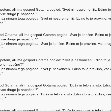
 potem, ali ima gospod Gotama pogled: ‘Svet ni nespremenljiv. Edino to
, vse drugo je napačno’?”
 jaz nimam tega pogleda: ‘Svet ni nespremenljiv. Edino to je pravilno, 
no.’“
od Gotama, ali ima gospod Gotama pogled: ‘Svet je končen. Edino to j
, vse drugo je napačno’?”
 jaz nimam tega pogleda: ‘Svet je končen. Edino to je pravilno, vse dru
’”
 potem, ali ima gospod Gotama pogled: ‘Svet je neskončen. Edino to je 
o je napačno’?”
 jaz nimam tega pogleda: ‘Svet je neskončen. Edino to je pravilno, vse 
’”
od Gotama, ali ima gospod Gotama pogled: ‘Duša in telo sta isto. Edino
, vse drugo je napačno’?”
jaz nimam tega pogleda: ‘Duša in telo sta isto. Edino to je pravilno, vs
no.’”
 potem, ali ima gospod Gotama pogled: ‘Duša je ena stvar in telo je dru