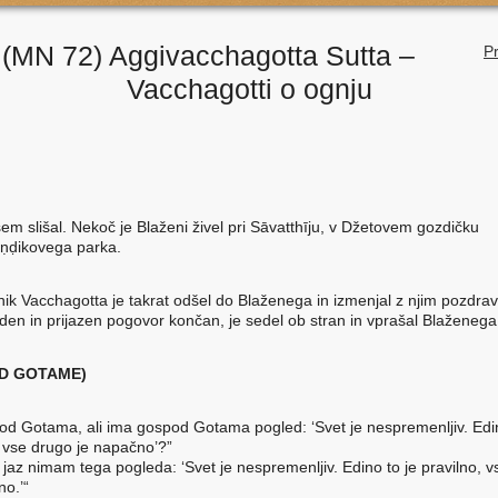
(MN 72) Aggivacchagotta Sutta –
Pr
Vacchagotti o ognju
sem slišal. Nekoč je Blaženi živel pri Sāvatthīju, v Džetovem gozdičku
ṇḍikovega parka.
nik Vacchagotta je takrat odšel do Blaženega in izmenjal z njim pozdrav
juden in prijazen pogovor končan, je sedel ob stran in vprašal Blaženega
D GOTAME)
od Gotama, ali ima gospod Gotama pogled: ‘Svet je nespremenljiv. Edin
, vse drugo je napačno’?”
 jaz nimam tega pogleda: ‘Svet je nespremenljiv. Edino to je pravilno, 
no.’“