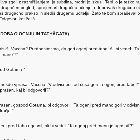
iva zgolj z razmišljanjem, je subtilna, modri jo izkusi. Tebi jo je težko r
 drugačen pogled, sprejemaš drugačno učenje, odobravaš drugačno uč
eš drugačno prakso in slediš drugemu učitelju. Zato te bom spraševal o
Odgovori kot želiš.
ODOBA O OGNJU IN TATHᾹGATA)
isliš, Vaccha? Predpostavimo, da gori ogenj pred tabo. Ali bi vedel: ‘Ta
d mano’?”
pod Gotama.”
 nekdo vprašal, Vaccha: ‘V odvisnosti od česa gori ta ogenj pred tabo?’ 
vprašan, kaj bi odgovoril?”
rašan, gospod Gotama, bi odgovoril: ‘Ta ogenj pred mano gori v odvisn
dračja.’”
enj pred tabo ugasnil, ali bi vedel: ‘Ta ogenj pred mano je ugasnil’?”