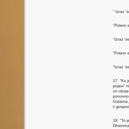
“ Izraz ‘
“Potem s
“Izraz ‘
“Potem s
“Izraz ‘s
17. “Ko 
pojavi” n
on oboje
ponovno 
Gotama, 
z gospod
18. “To j
Dhamma, 