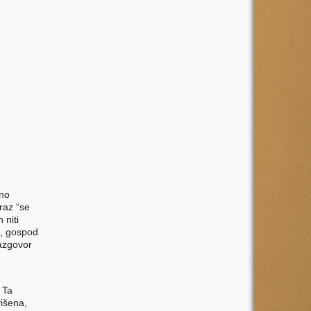
vno
raz “se
 niti
n, gospod
razgovor
 Ta
višena,