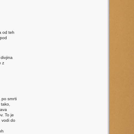
 od teh
spod
divjina
e z
 po smrti
 tako,
čava
v. To je
 vodi do
eh