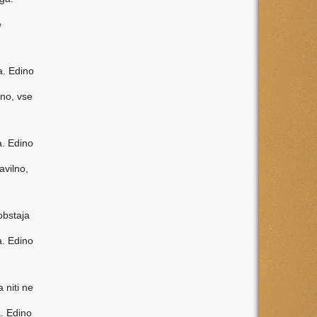
e
a. Edino
lno, vse
a. Edino
avilno,
obstaja
a. Edino
 niti ne
a. Edino