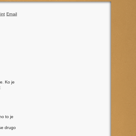
int
Email
e. Ko je
:
o to je
vse drugo