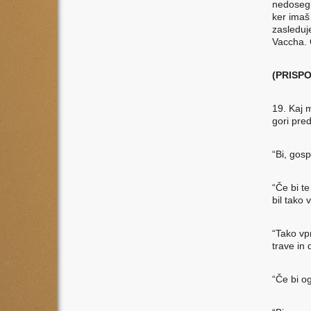
nedoseglj
ker imaš
zasleduj
Vaccha. 
(PRISP
19. Kaj m
gori pre
“Bi, gos
“Če bi te
bil tako 
“Tako vp
trave in 
“Če bi og