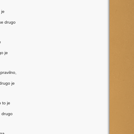
 je
vse drugo
e
go je
pravilno,
drugo je
 to je
e drugo
ga.