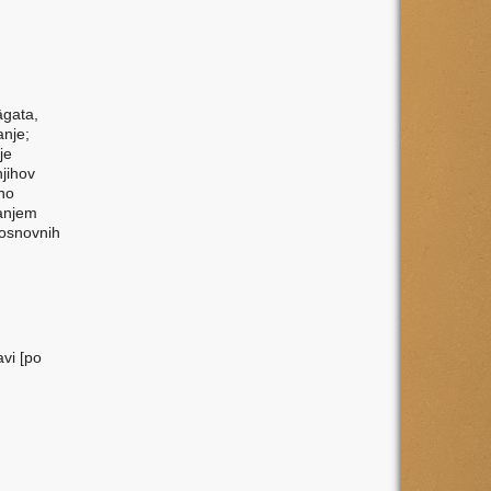
āgata,
anje;
je
njihov
eno
kanjem
 osnovnih
vi [po