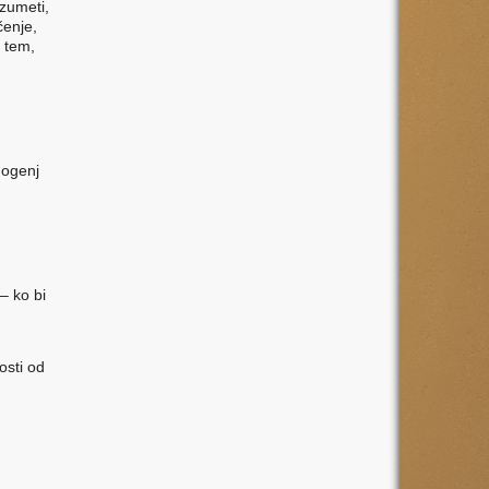
azumeti,
enje,
 tem,
 ogenj
– ko bi
osti od