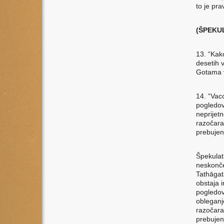
to je pra
(ŠPEKU
13. “Kak
desetih 
Gotama v
14. “Vac
pogledov
neprijet
razočara
prebujen
Špekulat
neskonče
Tathāgat
obstaja i
pogledov
obleganj
razočara
prebujen