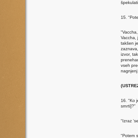
špekulat
15. “Pot
“Vaccha, 
Vaccha, j
takšen j
zaznava,
izvor, t
prenehan
vseh pred
nagnjenj
(USTRE
16. “Ko 
smrti]?”
“Izraz ‘s
“Potem s