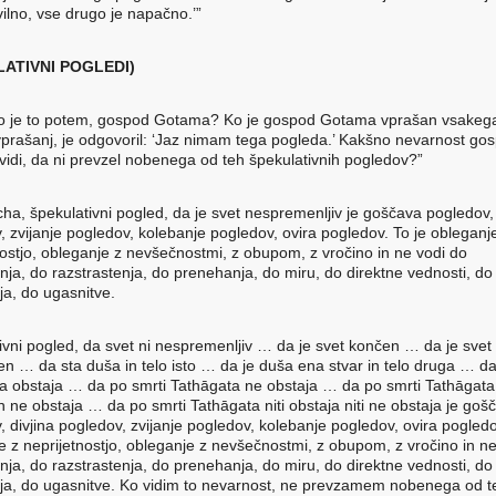
vilno, vse drugo je napačno.’”
LATIVNI POGLEDI)
o je to potem, gospod Gotama? Ko je gospod Gotama vprašan vsakega
vprašanj, je odgovoril: ‘Jaz nimam tega pogleda.’ Kakšno nevarnost go
idi, da ni prevzel nobenega od teh špekulativnih pogledov?”
cha, špekulativni pogled, da je svet nespremenljiv je goščava pogledov, 
, zvijanje pogledov, kolebanje pogledov, ovira pogledov. To je obleganj
nostjo, obleganje z nevšečnostmi, z obupom, z vročino in ne vodi do
nja, do razstrastenja, do prenehanja, do miru, do direktne vednosti, do
ja, do ugasnitve.
ivni pogled, da svet ni nespremenljiv … da je svet končen … da je svet
n … da sta duša in telo isto … da je duša ena stvar in telo druga … da
a obstaja … da po smrti Tathāgata ne obstaja … da po smrti Tathāgata
n ne obstaja … da po smrti Tathāgata niti obstaja niti ne obstaja je goš
, divjina pogledov, zvijanje pogledov, kolebanje pogledov, ovira pogledo
e z neprijetnostjo, obleganje z nevšečnostmi, z obupom, z vročino in ne
nja, do razstrastenja, do prenehanja, do miru, do direktne vednosti, do
ja, do ugasnitve. Ko vidim to nevarnost, ne prevzamem nobenega od t