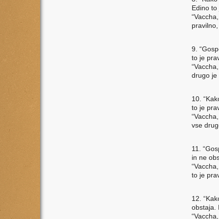
Edino to
“Vaccha,
pravilno
9. “Gosp
to je pra
“Vaccha,
drugo je
10. “Kak
to je pra
“Vaccha,
vse drug
11. “Gos
in ne obs
“Vaccha,
to je pra
12. “Kak
obstaja. 
“Vaccha,