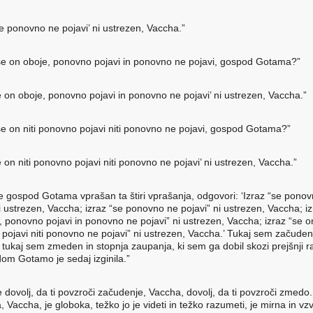
se ponovno ne pojavi’ ni ustrezen, Vaccha.”
e on oboje, ponovno pojavi in ponovno ne pojavi, gospod Gotama?”
se on oboje, ponovno pojavi in ponovno ne pojavi’ ni ustrezen, Vaccha.”
e on niti ponovno pojavi niti ponovno ne pojavi, gospod Gotama?”
e on niti ponovno pojavi niti ponovno ne pojavi’ ni ustrezen, Vaccha.”
je gospod Gotama vprašan ta štiri vprašanja, odgovori: ‘Izraz “se pono
i ustrezen, Vaccha; izraz “se ponovno ne pojavi” ni ustrezen, Vaccha; iz
, ponovno pojavi in ponovno ne pojavi” ni ustrezen, Vaccha; izraz “se on
pojavi niti ponovno ne pojavi” ni ustrezen, Vaccha.’ Tukaj sem začude
tukaj sem zmeden in stopnja zaupanja, ki sem ga dobil skozi prejšnji 
om Gotamo je sedaj izginila.”
e dovolj, da ti povzroči začudenje, Vaccha, dovolj, da ti povzroči zmedo.
Vaccha, je globoka, težko jo je videti in težko razumeti, je mirna in vz