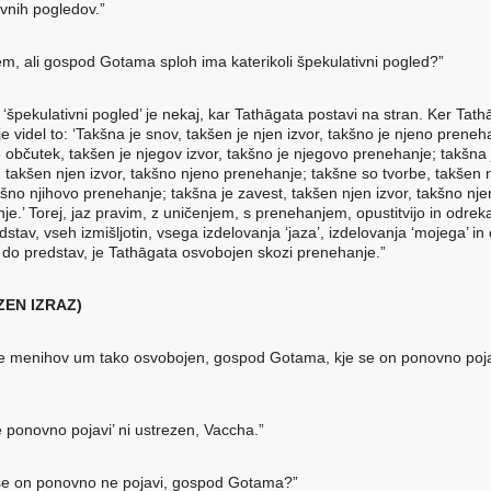
ivnih pogledov.”
em, ali gospod Gotama sploh ima katerikoli špekulativni pogled?”
‘špekulativni pogled’ je nekaj, kar Tathāgata postavi na stran. Ker Tath
e videl to: ‘Takšna je snov, takšen je njen izvor, takšno je njeno preneh
e občutek, takšen je njegov izvor, takšno je njegovo prenehanje; takšna 
 takšen njen izvor, takšno njeno prenehanje; takšne so tvorbe, takšen 
akšno njihovo prenehanje; takšna je zavest, takšen njen izvor, takšno nj
je.’ Torej, jaz pravim, z uničenjem, s prenehanjem, opustitvijo in odre
stav, vseh izmišljotin, vsega izdelovanja ‘jaza’, izdelovanja ‘mojega’ in
 do predstav, je Tathāgata osvobojen skozi prenehanje.”
ZEN IZRAZ)
je menihov um tako osvobojen, gospod Gotama, kje se on ponovno poja
e ponovno pojavi’ ni ustrezen, Vaccha.”
e on ponovno ne pojavi, gospod Gotama?”