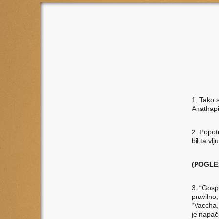
1. Tako 
Anāthapi
2. Popot
bil ta vl
(POGLE
3. “Gosp
pravilno
“Vaccha,
je napač