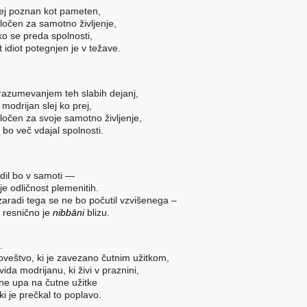
ej poznan kot pameten,
ločen za samotno življenje,
ko se preda spolnosti,
t idiot potegnjen je v težave.
razumevanjem teh slabih dejanj,
 modrijan slej ko prej,
ločen za svoje samotno življenje,
 bo več vdajal spolnosti.
dil bo v samoti —
 je odličnost plemenitih.
zaradi tega se ne bo počutil vzvišenega –
n
resnično
je
nibbāni
blizu.
.
oveštvo, ki je zavezano čutnim užitkom,
vida modrijanu, ki živi
v praznini
,
 ne upa na čutne užitke
 ki je prečkal to poplavo.