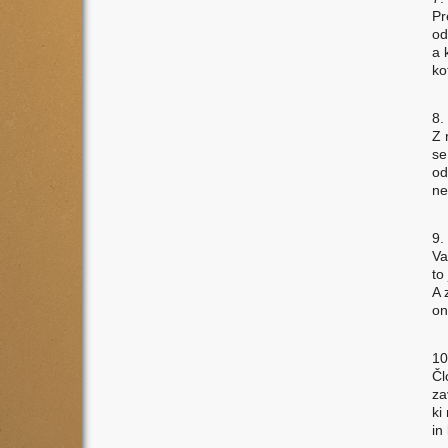
Pr
od
a 
ko
8.
Z 
se
od
ne
9.
Va
to
A 
o
10
Čl
za
ki
in