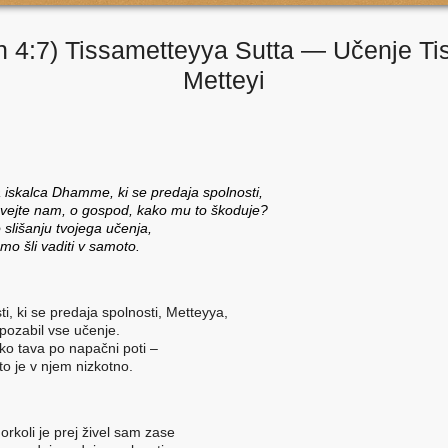
n 4:7) Tissametteyya Sutta — Učenje Ti
Metteyi
 iskalca Dhamme, ki se predaja spolnosti,
vejte nam, o gospod, kako mu to škoduje?
 slišanju tvojega učenja,
mo šli vaditi v samoto.
sti, ki se predaja spolnosti, Metteyya,
pozabil
vse učenje.
ko tava po napačni poti –
 to je v njem nizkotno.
orkoli je prej živel sam zase