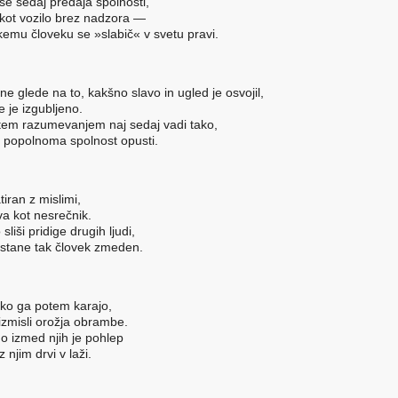
 se sedaj predaja spolnosti,
 kot vozilo brez nadzora —
kemu človeku se
»
slabič
«
v svetu pravi.
 ne glede na to, kakšno slavo in ugled je osvojil,
e je izgubljeno.
tem razumevanjem naj sedaj vadi tako,
 popolnoma spolnost opusti.
tiran z mislimi,
va kot nesrečnik.
 sliši pridige drugih ljudi,
stane tak človek zmeden.
 ko ga potem karajo,
 izmisli orožja obrambe.
o izmed njih je pohlep
 z njim drvi v laži.