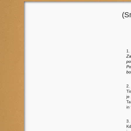
(S
1.
Za
po
Po
bo
2.
Ti
je
Ta
in
3.
Kd