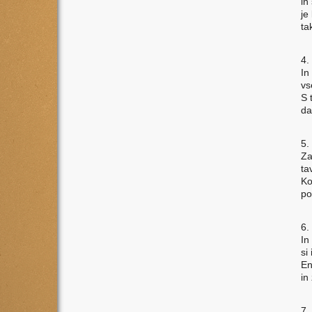
in
je
ta
4.
In
vs
S 
da
5.
Za
ta
Ko
po
6.
In
si
En
in
7.