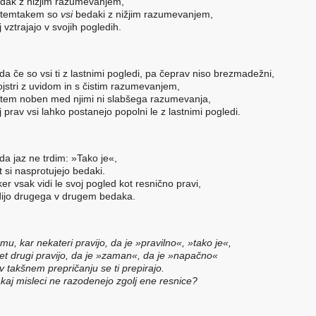
dak z nižjim razumevanjem,
temtakem so
vsi
bedaki z nižjim razumevanjem,
j vztrajajo v svojih pogledih.
da če so vsi ti z lastnimi pogledi, pa čeprav niso brezmadežni,
jstri z uvidom in s čistim razumevanjem,
tem noben med njimi ni slabšega razumevanja,
j prav vsi lahko postanejo popolni le z lastnimi pogledi.
da jaz ne trdim: »Tako je«,
t si nasprotujejo bedaki.
ker vsak vidi le svoj pogled kot resnično pravi,
dijo drugega v drugem bedaka.
mu, kar nekateri pravijo, da je »pravilno«, »tako je«,
et drugi pravijo, da je »zaman«, da je »napačno«
 v takšnem prepričanju se ti prepirajo.
kaj misleci ne razodenejo zgolj ene resnice?