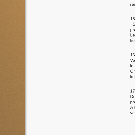
re
15
»S
pr
Le
ko
16
Ve
le
On
ko
17
Do
po
A 
ve