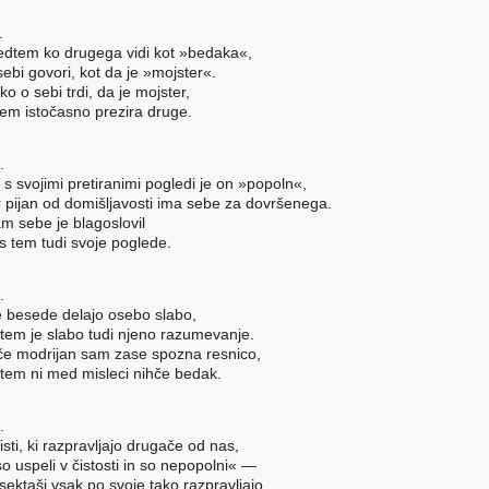
.
dtem ko drugega vidi kot »bedaka«,
sebi govori, kot da je »mojster«.
 ko o sebi trdi, da je mojster,
tem istočasno prezira druge.
.
 s svojimi pretiranimi pogledi je on »popoln«,
r pijan od domišljavosti ima sebe za dovršenega.
m sebe je blagoslovil
 s tem tudi svoje poglede.
.
 besede delajo osebo slabo,
tem je slabo tudi njeno razumevanje.
če modrijan sam zase spozna resnico,
tem ni med misleci nihče bedak.
.
isti, ki razpravljajo drugače od nas,
so uspeli v čistosti in so nepopolni« —
 sektaši vsak po svoje tako razpravljajo,