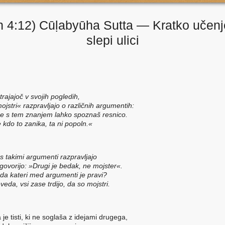
n 4:12) Cūḷabyūha Sutta — Kratko učenj
slepi ulici
trajajoč v svojih pogledih,
ojstri« razpravljajo o različnih argumentih:
e s tem znanjem lahko spoznaš resnico.
 kdo to zanika, ta ni popoln.«
 s takimi argumenti razpravljajo
 govorijo: »Drugi je bedak, ne mojster«.
da kateri med argumenti je pravi?
veda, vsi zase trdijo, da so mojstri.
 je tisti, ki ne soglaša z idejami drugega,