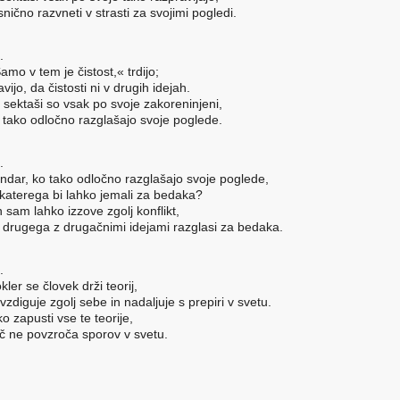
snično razvneti v strasti za svojimi pogledi.
.
amo v tem je čistost,« trdijo;
avijo, da čistosti ni v drugih idejah.
 sektaši so vsak po svoje zakoreninjeni,
 tako odločno razglašajo svoje poglede.
.
ndar, ko tako odločno razglašajo svoje poglede,
 katerega bi lahko jemali za bedaka?
 sam lahko izzove zgolj konflikt,
 drugega z drugačnimi idejami razglasi za bedaka.
.
kler se človek drži teorij,
vzdiguje zgolj sebe in nadaljuje s prepiri v svetu.
ko zapusti vse te teorije,
č ne povzroča sporov v svetu.