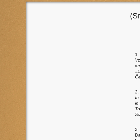
(S
1.
Vz
»m
»L
Če
2.
In
in
To
Se
3.
Da