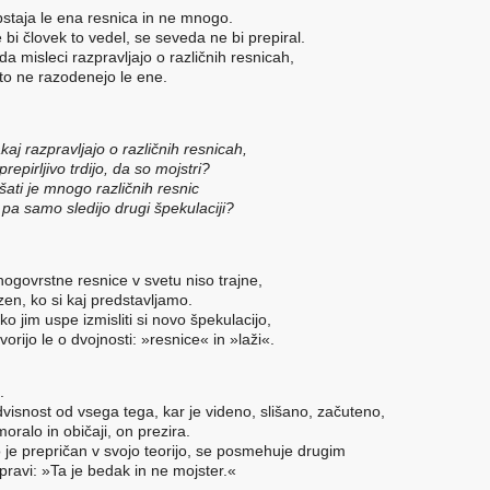
staja le ena resnica in ne mnogo.
 bi človek to vedel, se seveda ne bi prepiral.
da misleci razpravljajo o različnih resnicah,
to ne razodenejo le ene.
kaj razp
ravljajo o različnih resnicah,
 prepirljivo trdijo, da so mojstri?
išati je mnogo različnih resnic
i pa samo sledijo drugi špekulaciji?
ogovrstne resnice v svetu niso trajne,
zen, ko si kaj predstavljamo.
 ko jim uspe izmisliti si novo špekulacijo,
vorijo le o dvojnosti: »resnice« in »laži«.
.
visnost od vsega tega, kar je videno, slišano, začuteno,
moralo in običaji, on prezira.
 je prepričan v svojo teorijo, se posmehuje drugim
 pravi: »Ta je bedak in ne mojster.«