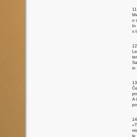
11
Me
o 
In
s 
12
Le
te
Sa
in
13
Če
po
A 
po
14
»T
ni
le