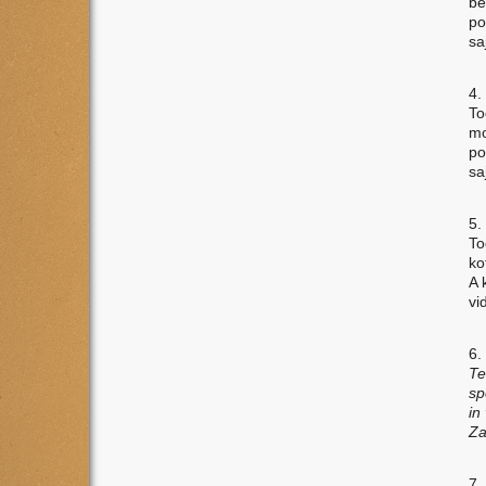
be
po
sa
4.
To
mo
po
sa
5.
To
ko
A 
vi
6.
Te
sp
in
Za
7.