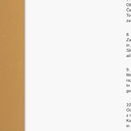
Ob
Če
To
za
8.
Za
in
Sl
al
9.
Mn
ra
In
go
10
Od
z 
Ko
in